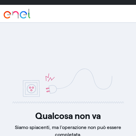
Inizio regione header
Fine regione header
regione principale
Qualcosa non va
Siamo spiacenti, ma l'operazione non può essere
completata.