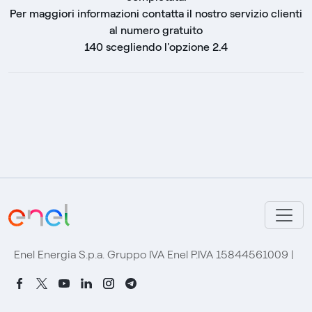
Per maggiori informazioni contatta il nostro servizio clienti
al numero gratuito
140 scegliendo l'opzione 2.4
fine regione principale
regione footer
Enel Energia S.p.a. Gruppo IVA Enel P.IVA 15844561009
|
fine footer